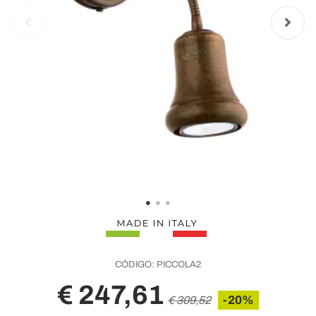
CÓDIGO:
PICCOLA2
€ 247,61
-20%
€ 309,52