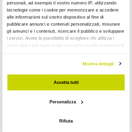
personali, ad esempio il vostro numero IP, utilizzando
tecnologie come i cookie per memorizzare e accedere
alle informazioni sul vostro dispositivo al fine di
pubblicare annunci e contenuti personalizzati, misurare
gli annunci e i contenuti, ricercare il pubblico e sviluppare
i servizi. Avete la possibilità di scegliere chi utilizza i
vostri dati e per quali scopi. Le vostre scelte in materia di
privacy sono applicabili solo su questa proprietà digitale
in cui avete effettuato le vostre scelte. È possibile
Mostra dettagli
modificare o revocare il proprio consenso in qualsiasi
Oferta por tempo limitado.
momento dalla Dichiarazione sui cookie o facendo clic
sull'icona di attivazione della privacy.
Accetta tutti
Não perca!
Con il tuo consenso, vorremmo anche:
Personalizza
raccogliere informazioni sulla tua posizione
geografica, con un'approssimazione di qualche
metro,
Rifiuta
Identificare il tuo dispositivo, scansionandolo
attivamente alla ricerca di caratteristiche specifiche