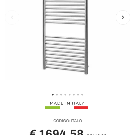
CÓDIGO:
ITALO
€ 1694,58