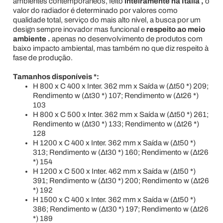
ambientes contemporâneos, feito
inteiramente na Itália
,
o
valor do radiador é determinado por valores como
qualidade total, serviço do mais alto nível, a busca por um
design sempre inovador mas funcional e
respeito ao meio
ambiente .
apenas no desenvolvimento de produtos com
baixo impacto ambiental, mas também no que diz respeito à
fase de produção.
Tamanhos disponíveis *:
H 800 x C 400 x Inter. 362 mm x Saída w (Δt50 *) 209;
Rendimento w (Δt30 *) 107; Rendimento w (Δt26 *)
103
H 800 x C 500 x Inter. 362 mm x Saída w (Δt50 *) 261;
Rendimento w (Δt30 *) 133; Rendimento w (Δt26 *)
128
H 1200 x C 400 x Inter. 362 mm x Saída w (Δt50 *)
313; Rendimento w (Δt30 *) 160; Rendimento w (Δt26
*) 154
H 1200 x C 500 x Inter. 462 mm x Saída w (Δt50 *)
391; Rendimento w (Δt30 *) 200; Rendimento w (Δt26
*) 192
H 1500 x C 400 x Inter. 362 mm x Saída w (Δt50 *)
386; Rendimento w (Δt30 *) 197; Rendimento w (Δt26
*) 189