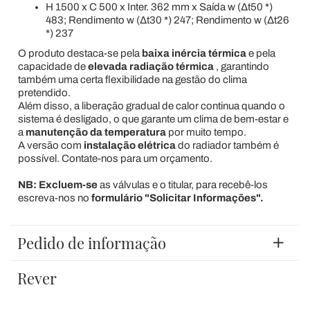
H 1500 x C 500 x Inter. 362 mm x Saída w (Δt50 *)
483; Rendimento w (Δt30 *) 247; Rendimento w (Δt26
*) 237
O produto destaca-se pela
baixa inércia térmica
e pela
capacidade de
elevada radiação térmica
, garantindo
também uma certa flexibilidade na gestão do clima
pretendido.
Além disso, a liberação gradual de calor continua quando o
sistema é desligado, o que garante um clima de bem-estar e
a
manutenção da temperatura
por muito tempo.
A versão com
instalação elétrica
do radiador também é
possível. Contate-nos para um orçamento.
NB:
Excluem-se
as válvulas e o titular, para recebê-los
escreva-nos no
formulário "Solicitar Informações".
Pedido de informação
Rever