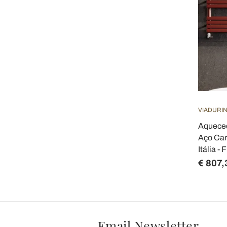
VIADURIN
Aqueced
Aço Car
Itália - 
€ 807,
Email Newsletter