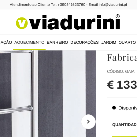
Atendimento ao Cliente Tel. +390541623760 - Email info@viadurini.pt
has
Aquecedor de Toalhas Hidráulico
Aquece
hidráu
acaba
NAÇÃO
AQUECIMENTO
BANHEIRO
DECORAÇÕES
JARDIM
QUARTO
Fabrica
CÓDIGO:
GAIA
€ 133
Disponív
QUANTIDAD