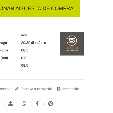
IONAR AO CESTO DE COMPRA
aço
rega
20/30 dias úteis
(cm)
68,5
 (cm)
9.2
68,5
Desejos
Escreva sua revisão
Impressão