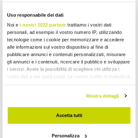
Uso responsabile dei dati
Noi e
i nostri 1022 partner
trattiamo i vostri dati
personali, ad esempio il vostro numero IP, utilizzando
tecnologie come i cookie per memorizzare e accedere
alle informazioni sul vostro dispositivo al fine di
pubblicare annunci e contenuti personalizzati, misurare
gli annunci e i contenuti, ricercare il pubblico e sviluppare
i servizi. Avete la possibilità di scegliere chi utilizza i
vostri dati e per quali scopi. Le vostre scelte in materia di
privacy sono applicabili solo su questa proprietà digitale
in cui avete effettuato le vostre scelte. È possibile
Mostra dettagli
modificare o revocare il proprio consenso in qualsiasi
momento dalla Dichiarazione sui cookie o facendo clic
sull'icona di attivazione della privacy.
Accetta tutti
Con il tuo consenso, vorremmo anche:
Oferta por tempo limitado.
Personalizza
raccogliere informazioni sulla tua posizione