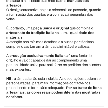
destacar a habilidade e as habilidades
manuais dos
artesãos.
O design caracteriza-se pela referência ao passado, quando
a iluminação dos quartos era confiada à penumbra das
velas.
É, portanto, uma
peça única e original
que combina o
artesanato da tradição italiana
com a
qualidade dos
materiais.
A atenção aos mínimos detalhes e a busca por técnicas
sempre novas tornam a lâmpada inimitável e valiosa.
A
produção exclusivamente italiana
é uma fonte de
orgulho e valor, capaz de dar ao complemento uma
personalidade única para satisfazer os pedidos dos clientes
mais exigentes.
NB
: a lâmpada não está incluída. As decorações podem ser
personalizadas, para mais informações contacte-nos
preenchendo o formulário adequado.
Por se tratar de itens
artesanais, as cores reais podem diferir das mostradas
nas fotos.