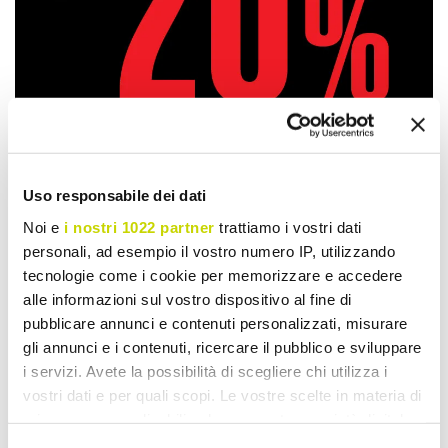
Uso responsabile dei dati
Noi e
i nostri 1022 partner
trattiamo i vostri dati
personali, ad esempio il vostro numero IP, utilizzando
tecnologie come i cookie per memorizzare e accedere
Oferta por tempo limitado.
alle informazioni sul vostro dispositivo al fine di
Não perca!
pubblicare annunci e contenuti personalizzati, misurare
gli annunci e i contenuti, ricercare il pubblico e sviluppare
i servizi. Avete la possibilità di scegliere chi utilizza i
vostri dati e per quali scopi. Le vostre scelte in materia di
privacy sono applicabili solo su questa proprietà digitale
in cui avete effettuato le vostre scelte. È possibile