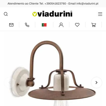
Atendimento ao Cliente Tel. +390541623760 - Email info@viadurini.pt
Anterior
Próximo
Arandela de design industrial em
cerâmica e metal by Ferroluce