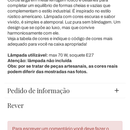
Coroa larga em metal ferrugem fosco e detalhes para
completar um equilíbrio de formas cheias e vazias que
complementam o estilo industrial. É inspirado no estilo
rústico americano. Lâmpada com cores escuras e sabor
vivido, é simples e atemporal. Luz pura sem blindagem. Um
design que se opõe ao luxo, mas que convive
harmoniosamente com ele.
Veja a tabela de cores e indique o código de cores mais
adequado para você na caixa apropriada!
Lâmpada utilizável:
max 70 W, soquete E27
Atenção: lâmpada não incluída
Obs: por se tratar de peças artesanais, as cores reais
podem diferir das mostradas nas fotos.
Pedido de informação
Rever
Para escrever um comentário você deve fazer o