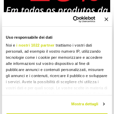
Uso responsabile dei dati
Noi e
i nostri 1022 partner
trattiamo i vostri dati
Oferta por tempo limitado.
personali, ad esempio il vostro numero IP, utilizzando
Não perca!
tecnologie come i cookie per memorizzare e accedere
alle informazioni sul vostro dispositivo al fine di
pubblicare annunci e contenuti personalizzati, misurare
gli annunci e i contenuti, ricercare il pubblico e sviluppare
i servizi. Avete la possibilità di scegliere chi utilizza i
vostri dati e per quali scopi. Le vostre scelte in materia di
privacy sono applicabili solo su questa proprietà digitale
in cui avete effettuato le vostre scelte. È possibile
Mostra dettagli
modificare o revocare il proprio consenso in qualsiasi
momento dalla Dichiarazione sui cookie o facendo clic