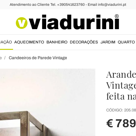
Atendimento ao Cliente Tel. +390541623760 - Email info@viadurini.pt
NAÇÃO
AQUECIMENTO
BANHEIRO
DECORAÇÕES
JARDIM
QUARTO
e
Candeeiros de Parede Vintage
Arandel
Vintage
feita na
CÓDIGO:
205.08
€ 789