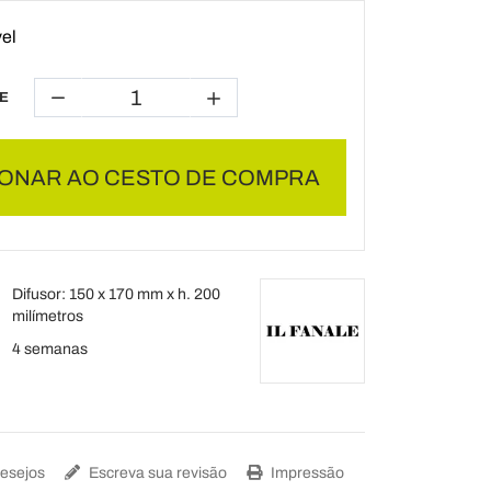
el
E
IONAR AO CESTO DE COMPRA
Difusor: 150 x 170 mm x h. 200
milímetros
4 semanas
Desejos
Escreva sua revisão
Impressão