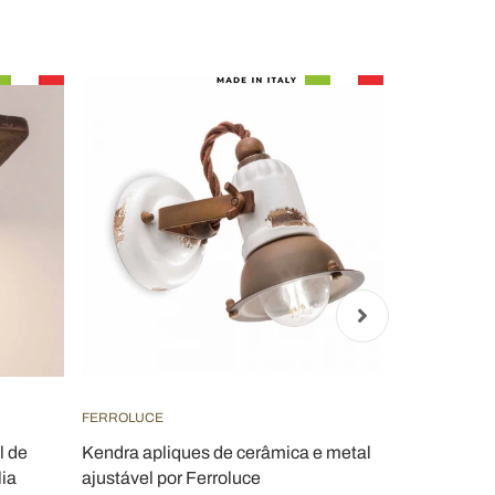
FERROLUCE
ALDO BERNAR
l de
Kendra apliques de cerâmica e metal
Arandela m
lia
ajustável por Ferroluce
Bernardi