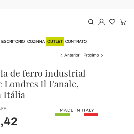
ESCRITÓRIO
COZINHA
OUTLET
CONTRATO
Anterior
Próximo
a de ferro industrial
 Londres Il Fanale,
 Itália
.FF
,42