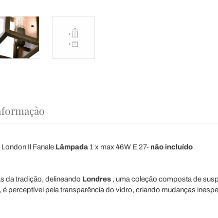
nformação
e London Il Fanale
Lâmpada
1 x max 46W E 27-
não incluído
has da tradição, delineando
Londres
, uma coleção composta de susp
tigo, é perceptível pela transparência do vidro, criando mudanças in