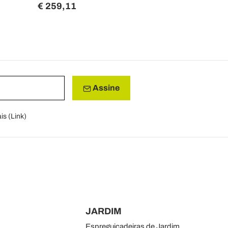
€ 259,11
€ 591,81
Assine
is (
Link
)
JARDIM
Espreguiçadeiras de Jardim