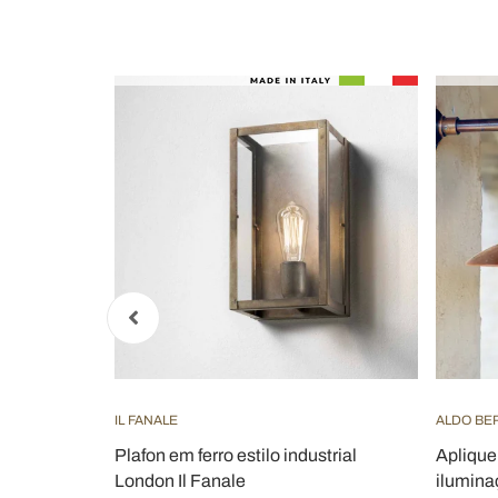
IL FANALE
ALDO BE
o by Aldo
Plafon em ferro estilo industrial
Aplique
London Il Fanale
ilumina