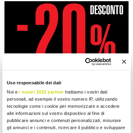
Uso responsabile dei dati
Noi e
i nostri 1022 partner
trattiamo i vostri dati
personali, ad esempio il vostro numero IP, utilizzando
tecnologie come i cookie per memorizzare e accedere
alle informazioni sul vostro dispositivo al fine di
Oferta por tempo limitado.
pubblicare annunci e contenuti personalizzati, misurare
Não perca!
gli annunci e i contenuti, ricercare il pubblico e sviluppare