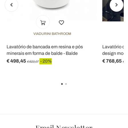
VIADURINI BATHROOM
Lavatório de bancada em resina e pós
Lavatório de
minerais em forma de balde - Balde
design mode
€ 498,45
€ 768,65
- 20%
€ 623,07
€ 9
Email Newsletter