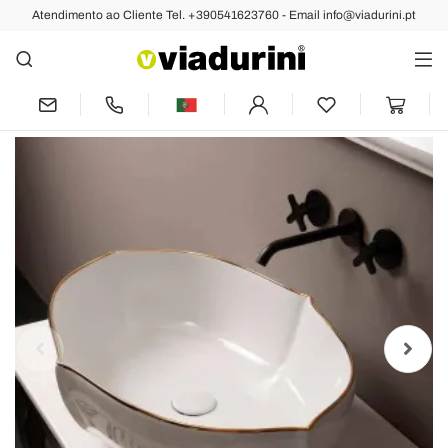
Atendimento ao Cliente Tel. +390541623760 - Email info@viadurini.pt
Anterior
Próximo
Bacia de cerâmica branca Oscar com
borda dourada, fabricada na Itália