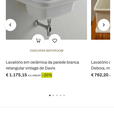
VIADURINI BATHROOM
Lavatório em cerâmica da parede branca
Lavatório de
retangular vintage de Davis
Debora, made
€ 1.175,15
€ 762,20
- 20%
€ 1.468,94
€ 9