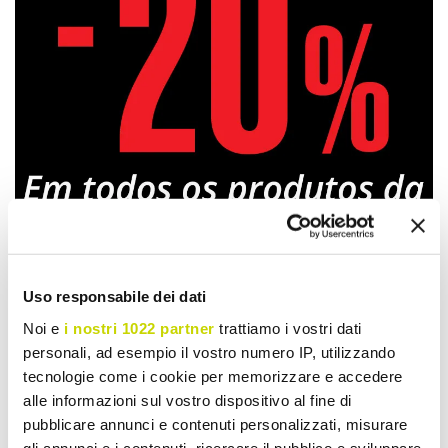
Uso responsabile dei dati
Oferta por tempo limitado.
Noi e
i nostri 1022 partner
trattiamo i vostri dati
personali, ad esempio il vostro numero IP, utilizzando
Não perca!
tecnologie come i cookie per memorizzare e accedere
alle informazioni sul vostro dispositivo al fine di
pubblicare annunci e contenuti personalizzati, misurare
gli annunci e i contenuti, ricercare il pubblico e sviluppare