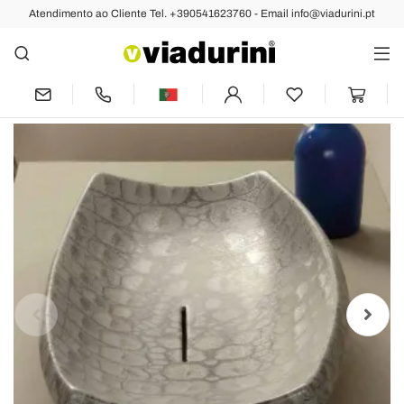
Atendimento ao Cliente Tel. +390541623760 - Email info@viadurini.pt
Anterior
Próximo
Bacia de cerâmica Laura com padrão de
jacaré, feito na Itália