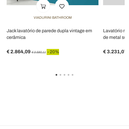
VIADURINI BATHROOM
Jack lavatório de parede dupla vintage em
Lavatório re
cerâmica
de metal su
€ 2.864,09
€ 3.231,07
- 20%
€ 3.580,11