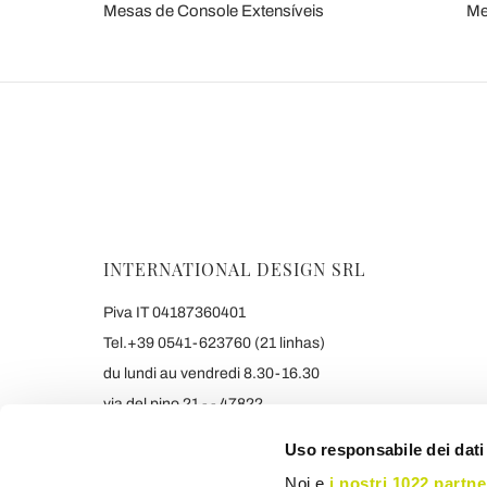
Mesas de Console Extensíveis
Me
INTERNATIONAL DESIGN SRL
Piva IT 04187360401
Tel.+39 0541-623760 (21 linhas)
du lundi au vendredi 8.30-16.30
via del pino 21 - - 47822
Santarcangelo di Romagna (RIMINI) Italy
Uso responsabile dei dati
info@viadurini.pt
Noi e
i nostri 1022 partne