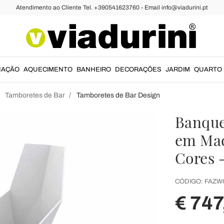
Atendimento ao Cliente Tel. +390541623760 - Email info@viadurini.pt
NAÇÃO
AQUECIMENTO
BANHEIRO
DECORAÇÕES
JARDIM
QUARTO
Tamboretes de Bar
Tamboretes de Bar Design
Banque
em Mad
Cores 
CÓDIGO:
FAZW
€ 747