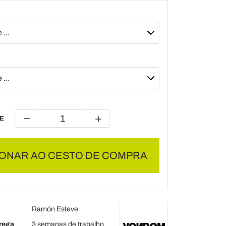
E
IONAR AO CESTO DE COMPRA
Ramón Esteve
rega
3 semanas de trabalho