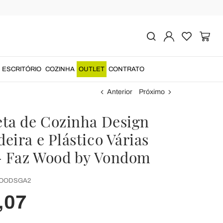
ESCRITÓRIO
COZINHA
OUTLET
CONTRATO
Anterior
Próximo
ta de Cozinha Design
eira e Plástico Várias
- Faz Wood by Vondom
OODSGA2
,07