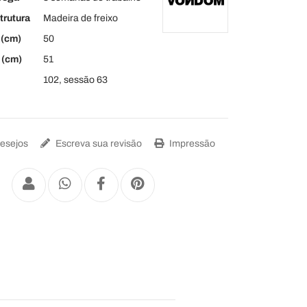
trutura
Madeira de freixo
(cm)
50
 (cm)
51
102, sessão 63
Desejos
Escreva sua revisão
Impressão