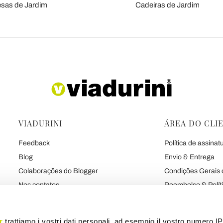
sas de Jardim
Cadeiras de Jardim
VIADURINI
ÁREA DO CLI
Feedback
Política de assinat
Blog
Envio & Entrega
Colaborações do Blogger
Condições Gerais 
Nos contatos
Reembolso & Polít
As 7 Promessas de Viadurini
Pagamentos & gar
Sobre nós
Contrato
r
trattiamo i vostri dati personali, ad esempio il vostro numero IP