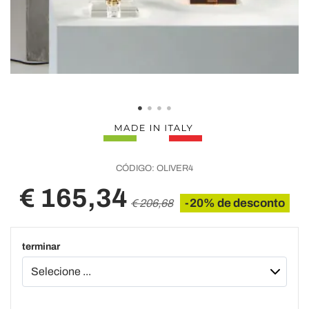
CÓDIGO:
OLIVER4
€ 165,34
-20% de desconto
€ 206,68
terminar