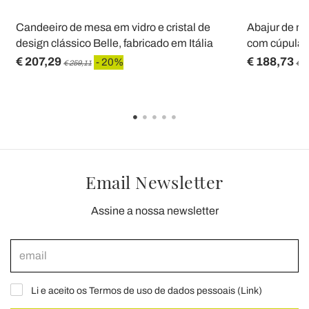
Candeeiro de mesa em vidro e cristal de
Abajur de me
design clássico Belle, fabricado em Itália
com cúpula fa
€ 207,29
€ 188,73
- 20%
€ 259,11
€ 2
Email Newsletter
Assine a nossa newsletter
Li e aceito os Termos de uso de dados pessoais (
Link
)