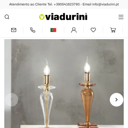
Atendimento ao Cliente Tel. +390541623760 - Email info@viadurini.pt
Anterior
Próximo
Candeeiro de mesa clássico em vidro
italiano e metal dourado - Oliver