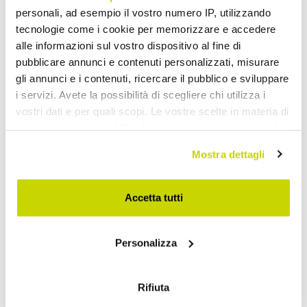
personali, ad esempio il vostro numero IP, utilizzando
tecnologie come i cookie per memorizzare e accedere
alle informazioni sul vostro dispositivo al fine di
pubblicare annunci e contenuti personalizzati, misurare
gli annunci e i contenuti, ricercare il pubblico e sviluppare
i servizi. Avete la possibilità di scegliere chi utilizza i
vostri dati e per quali scopi. Le vostre scelte in materia di
privacy sono applicabili solo su questa proprietà digitale
in cui avete effettuato le vostre scelte. È possibile
Mostra dettagli
modificare o revocare il proprio consenso in qualsiasi
momento dalla Dichiarazione sui cookie o facendo clic
Oferta por tempo limitado.
sull'icona di attivazione della privacy.
Accetta tutti
Não perca!
Con il tuo consenso, vorremmo anche:
Personalizza
raccogliere informazioni sulla tua posizione
geografica, con un'approssimazione di qualche
metro,
Rifiuta
Identificare il tuo dispositivo, scansionandolo