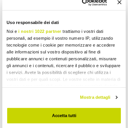
Para escrever um comentário você deve fazer o
login.
Uso responsabile dei dati
Noi e
i nostri 1022 partner
trattiamo i vostri dati
personali, ad esempio il vostro numero IP, utilizzando
tecnologie come i cookie per memorizzare e accedere
Lista de Desejos
Escreva sua revisão
Impressão
alle informazioni sul vostro dispositivo al fine di
pubblicare annunci e contenuti personalizzati, misurare
gli annunci e i contenuti, ricercare il pubblico e sviluppare
i servizi. Avete la possibilità di scegliere chi utilizza i
vostri dati e per quali scopi. Le vostre scelte in materia di
privacy sono applicabili solo su questa proprietà digitale
Candeeiros De Mesa Vintage
in cui avete effettuato le vostre scelte. È possibile
Mostra dettagli
modificare o revocare il proprio consenso in qualsiasi
momento dalla Dichiarazione sui cookie o facendo clic
sull'icona di attivazione della privacy.
Accetta tutti
Con il tuo consenso, vorremmo anche: