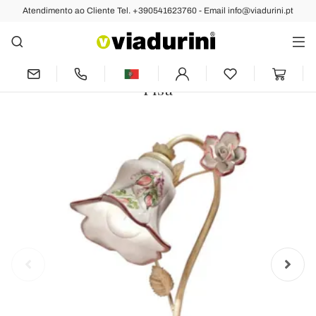
Atendimento ao Cliente Tel. +390541623760 - Email info@viadurini.pt
Anterior
Próximo
Candeeiro de Mesa em Metal e
Cerâmica Decorada à Mão com Rosa -
Pisa