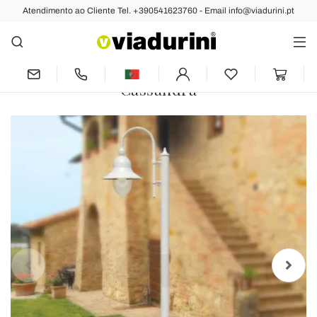
Atendimento ao Cliente Tel. +390541623760 - Email info@viadurini.pt
Anterior
Próximo
Candeeiro exterior estilo vintage em
alumínio fabricado em Itália -
Cassandra