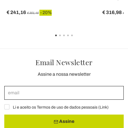
€ 241,16
€ 316,98
- 20%
€ 301,45
€ 3
Email Newsletter
Assine a nossa newsletter
Li e aceito os Termos de uso de dados pessoais (
Link
)
Assine