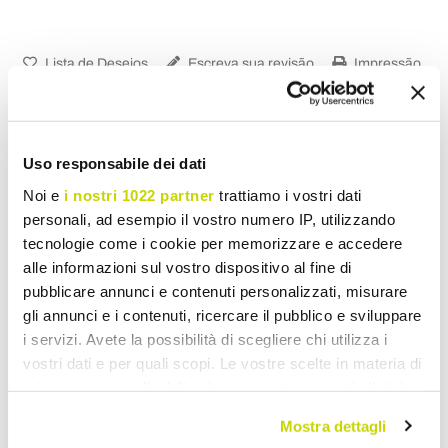
Lista de Desejos
Escreva sua revisão
Impressão
Uso responsabile dei dati
Noi e
i nostri 1022 partner
trattiamo i vostri dati
Poste de Jardim
personali, ad esempio il vostro numero IP, utilizzando
tecnologie come i cookie per memorizzare e accedere
alle informazioni sul vostro dispositivo al fine di
pubblicare annunci e contenuti personalizzati, misurare
gli annunci e i contenuti, ricercare il pubblico e sviluppare
i servizi. Avete la possibilità di scegliere chi utilizza i
vostri dati e per quali scopi. Le vostre scelte in materia di
privacy sono applicabili solo su questa proprietà digitale
in cui avete effettuato le vostre scelte. È possibile
Mostra dettagli
modificare o revocare il proprio consenso in qualsiasi