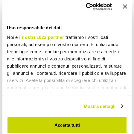
Chuveiro de Jardim
Uso responsabile dei dati
Noi e
i nostri 1022 partner
trattiamo i vostri dati
personali, ad esempio il vostro numero IP, utilizzando
tecnologie come i cookie per memorizzare e accedere
alle informazioni sul vostro dispositivo al fine di
pubblicare annunci e contenuti personalizzati, misurare
gli annunci e i contenuti, ricercare il pubblico e sviluppare
i servizi. Avete la possibilità di scegliere chi utilizza i
vostri dati e per quali scopi. Le vostre scelte in materia di
privacy sono applicabili solo su questa proprietà digitale
in cui avete effettuato le vostre scelte. È possibile
Mostra dettagli
modificare o revocare il proprio consenso in qualsiasi
momento dalla Dichiarazione sui cookie o facendo clic
sull'icona di attivazione della privacy.
Accetta tutti