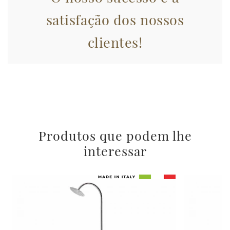
con altre informazioni che ha fornito loro o che hanno
raccolto dal suo utilizzo dei loro servizi.
satisfação dos nossos
clientes!
Produtos que podem lhe
interessar