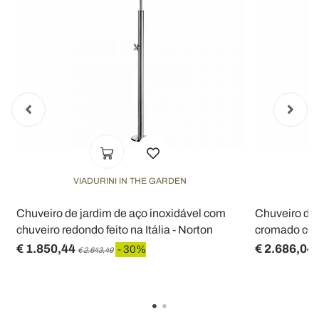
VIADURINI IN THE GARDEN
V
Chuveiro de jardim de aço inoxidável com
Chuveiro de 
n
chuveiro redondo feito na Itália - Norton
cromado com 
€ 1.850,44
€ 2.686,04
- 30%
€ 2.643,49