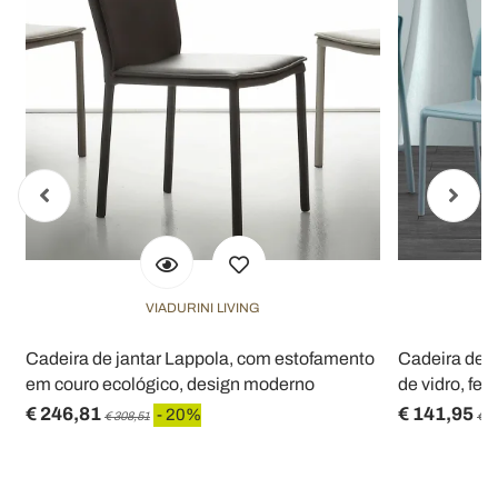
con altre informazioni che ha fornito loro o che hanno
raccolto dal suo utilizzo dei loro servizi.
VIADURINI LIVING
Cadeira de jantar Lappola, com estofamento
Cadeira de d
em couro ecológico, design moderno
de vidro, feit
€ 246,81
€ 141,95
- 20%
€ 308,51
€ 1