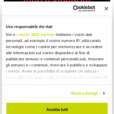
Oferta por tempo limitado.
Uso responsabile dei dati
Noi e
i nostri 1022 partner
trattiamo i vostri dati
Não perca!
personali, ad esempio il vostro numero IP, utilizzando
tecnologie come i cookie per memorizzare e accedere
alle informazioni sul vostro dispositivo al fine di
pubblicare annunci e contenuti personalizzati, misurare
gli annunci e i contenuti, ricercare il pubblico e sviluppare
i servizi. Avete la possibilità di scegliere chi utilizza i
vostri dati e per quali scopi. Le vostre scelte in materia di
privacy sono applicabili solo su questa proprietà digitale
in cui avete effettuato le vostre scelte. È possibile
Mostra dettagli
modificare o revocare il proprio consenso in qualsiasi
momento dalla Dichiarazione sui cookie o facendo clic
sull'icona di attivazione della privacy.
Accetta tutti