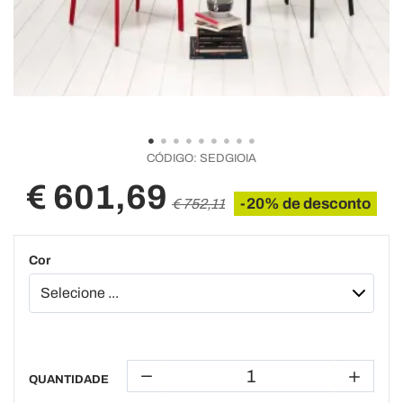
CÓDIGO:
SEDGIOIA
€ 601,69
-20% de desconto
€ 752,11
Cor
QUANTIDADE