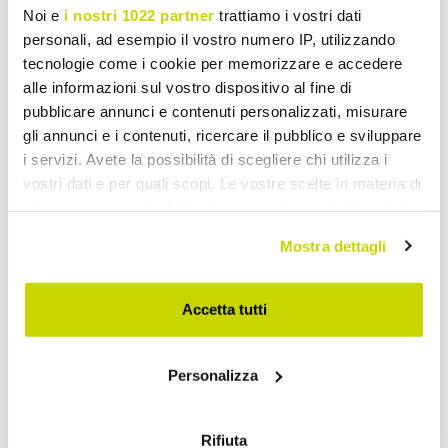
Noi e
i nostri 1022 partner
trattiamo i vostri dati
personali, ad esempio il vostro numero IP, utilizzando
tecnologie come i cookie per memorizzare e accedere
alle informazioni sul vostro dispositivo al fine di
pubblicare annunci e contenuti personalizzati, misurare
gli annunci e i contenuti, ricercare il pubblico e sviluppare
i servizi. Avete la possibilità di scegliere chi utilizza i
vostri dati e per quali scopi. Le vostre scelte in materia di
privacy sono applicabili solo su questa proprietà digitale
in cui avete effettuato le vostre scelte. È possibile
Mostra dettagli
modificare o revocare il proprio consenso in qualsiasi
Oferta por tempo limitado.
momento dalla Dichiarazione sui cookie o facendo clic
sull'icona di attivazione della privacy.
Accetta tutti
Não perca!
Con il tuo consenso, vorremmo anche:
Personalizza
raccogliere informazioni sulla tua posizione
geografica, con un'approssimazione di qualche
metro,
Rifiuta