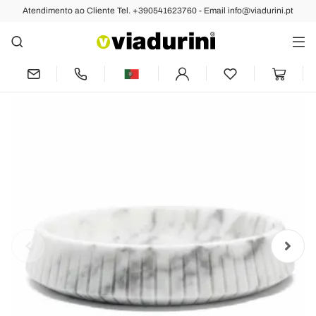
Atendimento ao Cliente Tel. +390541623760 - Email info@viadurini.pt
Anterior
Próximo
Peça central de mármore branco
Carrara, fabricada na Itália - Bryan