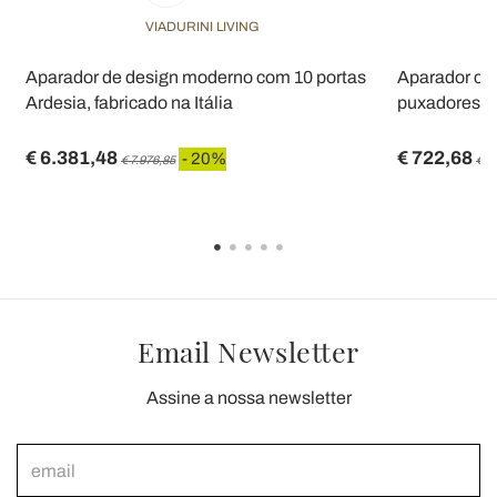
VIADURINI LIVING
2
Aparador de design moderno com 10 portas
Aparador com
Ardesia, fabricado na Itália
puxadores di
€ 6.381,48
€ 722,68
- 20%
€ 7.976,85
€ 9
Email Newsletter
Assine a nossa newsletter