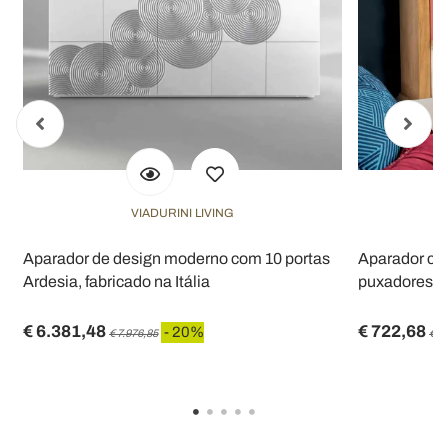
VIADURINI LIVING
Aparador de design moderno com 10 portas
Aparador com
Ardesia, fabricado na Itália
puxadores di
€ 6.381,48
€ 722,68
- 20%
€ 7.976,85
€ 9