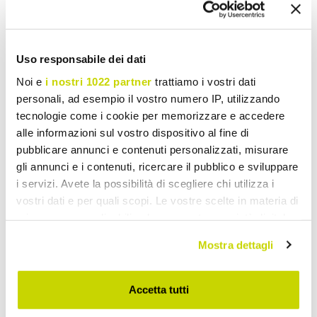
Armários
Uso responsabile dei dati
Noi e
i nostri 1022 partner
trattiamo i vostri dati
personali, ad esempio il vostro numero IP, utilizzando
tecnologie come i cookie per memorizzare e accedere
alle informazioni sul vostro dispositivo al fine di
pubblicare annunci e contenuti personalizzati, misurare
gli annunci e i contenuti, ricercare il pubblico e sviluppare
i servizi. Avete la possibilità di scegliere chi utilizza i
vostri dati e per quali scopi. Le vostre scelte in materia di
privacy sono applicabili solo su questa proprietà digitale
in cui avete effettuato le vostre scelte. È possibile
Mostra dettagli
modificare o revocare il proprio consenso in qualsiasi
momento dalla Dichiarazione sui cookie o facendo clic
sull'icona di attivazione della privacy.
Accetta tutti