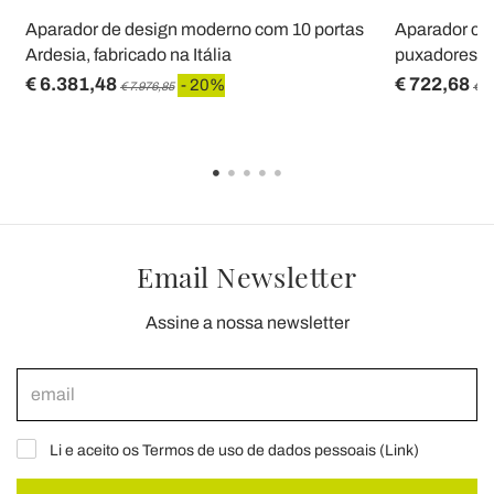
Aparador de design moderno com 10 portas
Aparador com
Ardesia, fabricado na Itália
puxadores di
€ 6.381,48
€ 722,68
- 20%
€ 7.976,85
€ 9
Email Newsletter
Assine a nossa newsletter
Li e aceito os Termos de uso de dados pessoais (
Link
)