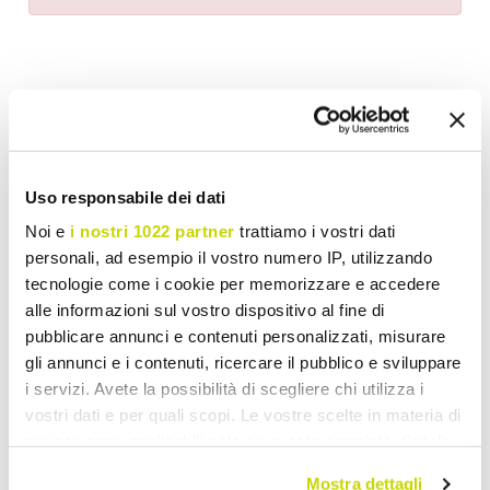
Lista de Desejos
Escreva sua revisão
Impressão
Uso responsabile dei dati
Noi e
i nostri 1022 partner
trattiamo i vostri dati
personali, ad esempio il vostro numero IP, utilizzando
tecnologie come i cookie per memorizzare e accedere
Armários
alle informazioni sul vostro dispositivo al fine di
pubblicare annunci e contenuti personalizzati, misurare
gli annunci e i contenuti, ricercare il pubblico e sviluppare
i servizi. Avete la possibilità di scegliere chi utilizza i
vostri dati e per quali scopi. Le vostre scelte in materia di
privacy sono applicabili solo su questa proprietà digitale
in cui avete effettuato le vostre scelte. È possibile
Mostra dettagli