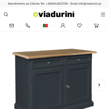
Atendimento ao Cliente Tel. +390541623760 - Email info@viadurini.pt
Anterior
Próximo
Aparador de Madeira com 2 Gavetas e 2
Portas Fabricado na Itália - Uller