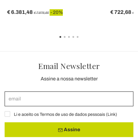
€ 6.381,48
€ 722,68
- 20%
€ 7.976,85
€ 9
Email Newsletter
Assine a nossa newsletter
Li e aceito os Termos de uso de dados pessoais (
Link
)
Assine