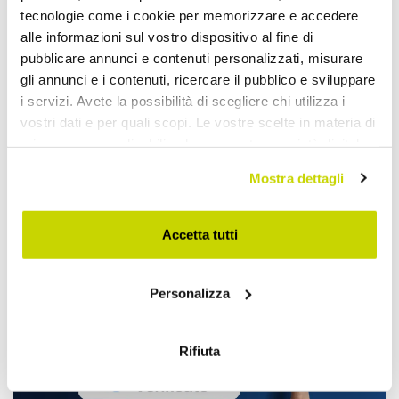
tecnologie come i cookie per memorizzare e accedere
alle informazioni sul vostro dispositivo al fine di
pubblicare annunci e contenuti personalizzati, misurare
gli annunci e i contenuti, ricercare il pubblico e sviluppare
i servizi. Avete la possibilità di scegliere chi utilizza i
vostri dati e per quali scopi. Le vostre scelte in materia di
privacy sono applicabili solo su questa proprietà digitale
in cui avete effettuato le vostre scelte. È possibile
Oferta por tempo limitado.
Mostra dettagli
modificare o revocare il proprio consenso in qualsiasi
Não perca!
momento dalla Dichiarazione sui cookie o facendo clic
sull'icona di attivazione della privacy.
Accetta tutti
Con il tuo consenso, vorremmo anche:
Personalizza
raccogliere informazioni sulla tua posizione
geografica, con un'approssimazione di qualche
metro,
Rifiuta
Identificare il tuo dispositivo, scansionandolo
attivamente alla ricerca di caratteristiche specifiche