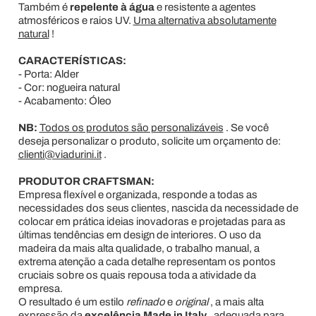
Também é
repelente à água
e resistente a agentes
atmosféricos e raios UV.
Uma alternativa absolutamente
natural
!
CARACTERÍSTICAS:
- Porta: Alder
- Cor: nogueira natural
- Acabamento: Óleo
NB:
Todos os produtos são personalizáveis
. Se você
deseja personalizar o produto, solicite um orçamento de:
clienti@viadurini.it
.
PRODUTOR CRAFTSMAN:
Empresa flexível e organizada, responde a todas as
necessidades dos seus clientes, nascida da necessidade de
colocar em prática ideias inovadoras e projetadas para as
últimas tendências em design de interiores. O uso da
madeira da mais alta qualidade, o trabalho manual, a
extrema atenção a cada detalhe representam os pontos
cruciais sobre os quais repousa toda a atividade da
empresa.
O resultado é um estilo
refinado
e
original
, a mais alta
expressão da
excelência Made in Italy
, adequada para