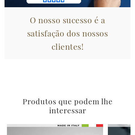
nostri partner che si occupano di analisi dei dati web,
pubblicità e social media, i quali potrebbero combinarle
con altre informazioni che ha fornito loro o che hanno
O nosso sucesso é a
raccolto dal suo utilizzo dei loro servizi.
satisfação dos nossos
clientes!
Produtos que podem lhe
interessar