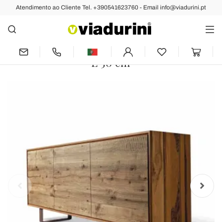
Atendimento ao Cliente Tel. +390541623760 - Email info@viadurini.pt
Anterior
Próximo
Aparador moderno Flora com 3 portas
em madeira de nogueira natural, L 215 x
L 50 cm