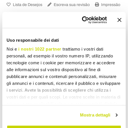
Lista de Desejos
Escreva sua revisão
Impressão
Uso responsabile dei dati
Armários
Noi e
i nostri 1022 partner
trattiamo i vostri dati
personali, ad esempio il vostro numero IP, utilizzando
tecnologie come i cookie per memorizzare e accedere
alle informazioni sul vostro dispositivo al fine di
pubblicare annunci e contenuti personalizzati, misurare
gli annunci e i contenuti, ricercare il pubblico e sviluppare
i servizi. Avete la possibilità di scegliere chi utilizza i
vostri dati e per quali scopi. Le vostre scelte in materia di
privacy sono applicabili solo su questa proprietà digitale
in cui avete effettuato le vostre scelte. È possibile
Mostra dettagli
modificare o revocare il proprio consenso in qualsiasi
momento dalla Dichiarazione sui cookie o facendo clic