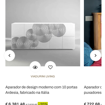
VIADURINI LIVING
Aparador de design moderno com 10 portas
Aparador com
Ardesia, fabricado na Itália
puxadores di
€ 6.381,48
€ 722,68
- 20%
€ 7.976,85
€ 9