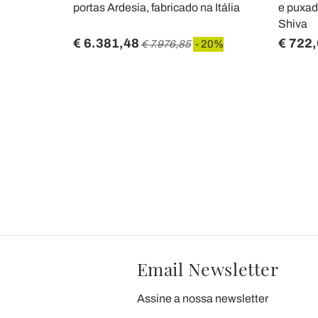
in Italy -
portas Ardesia, fabricado na Itália
e puxado
Shiva
€ 6.381,48
€ 722
€ 7.976,85
- 20%
Email Newsletter
Assine a nossa newsletter