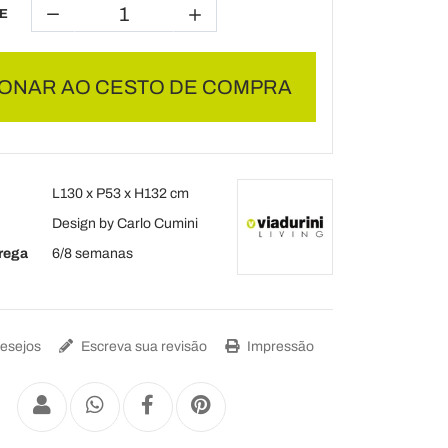
E
IONAR AO CESTO DE COMPRA
L130 x P53 x H132 cm
Design by Carlo Cumini
rega
6/8 semanas
Desejos
Escreva sua revisão
Impressão