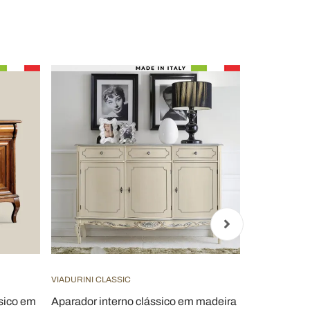
VIADURINI CLASSIC
VIADURINI CL
ssico em
Aparador interno clássico em madeira
Aparador co