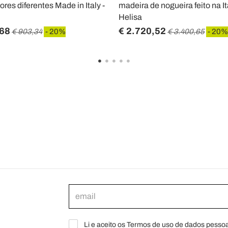
res diferentes Made in Italy -
madeira de nogueira feito na Itá
Helisa
,68
€ 2.720,52
€ 903,34
- 20%
€ 3.400,65
- 20%
Li e aceito os Termos de uso de dados pessoa