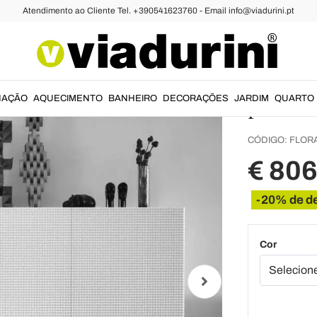
Atendimento ao Cliente Tel. +390541623760 - Email info@viadurini.pt
Armários
Armári
com 2 p
preto 
NAÇÃO
AQUECIMENTO
BANHEIRO
DECORAÇÕES
JARDIM
QUARTO
CÓDIGO:
FLOR
€ 80
-20% de d
Cor