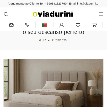
Atendimento ao Cliente Tel. +390541623760 - Email info@viadurini.pt
Guia para escolher camas e colchões:
conforto e design Made in Italy para
o seu descanso perfeito
GUIA
21/05/2025