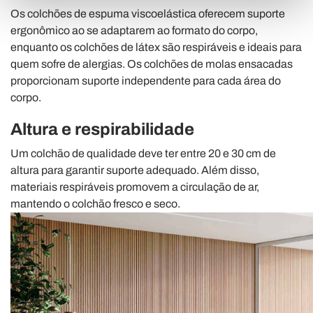
Approfondisci come vengono elaborati i tuoi dati personali
Os colchões de espuma viscoelástica oferecem suporte
e imposta le tue preferenze nella
sezione dettagli
. Puoi
ergonômico ao se adaptarem ao formato do corpo,
modificare o ritirare il tuo consenso in qualsiasi momento
enquanto os colchões de látex são respiráveis e ideais para
dalla Dichiarazione sui cookie.
quem sofre de alergias. Os colchões de molas ensacadas
proporcionam suporte independente para cada área do
Utilizziamo i cookie per personalizzare contenuti ed
corpo.
annunci, per fornire funzionalità dei social media e per
Altura e respirabilidade
analizzare il nostro traffico. Condividiamo inoltre
informazioni sul modo in cui utilizza il nostro sito con i
Um colchão de qualidade deve ter entre 20 e 30 cm de
nostri partner che si occupano di analisi dei dati web,
altura para garantir suporte adequado. Além disso,
pubblicità e social media, i quali potrebbero combinarle
materiais respiráveis promovem a circulação de ar,
con altre informazioni che ha fornito loro o che hanno
mantendo o colchão fresco e seco.
raccolto dal suo utilizzo dei loro servizi.