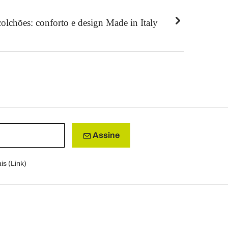
colchões: conforto e design Made in Italy
Assine
is (
Link
)