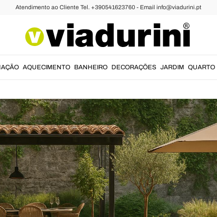
Atendimento ao Cliente Tel. +390541623760 - Email info@viadurini.pt
exteriores de restaurantes e hotéis: idei
GUIA
07/05/2025
NAÇÃO
AQUECIMENTO
BANHEIRO
DECORAÇÕES
JARDIM
QUARTO