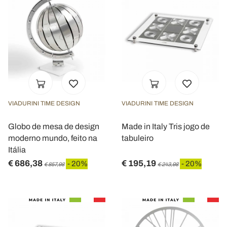
VIADURINI TIME DESIGN
VIADURINI TIME DESIGN
Globo de mesa de design
Made in Italy Tris jogo de
moderno mundo, feito na
tabuleiro
Itália
€ 686,38
€ 195,19
- 20%
- 20%
€ 857,98
€ 243,98