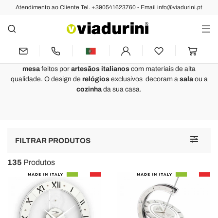
Atendimento ao Cliente Tel. +390541623760 - Email info@viadurini.pt
Relogio de Paredes de Luxo -
Made in Italy
Viadurini Time Design
: os melhores
relógios de parede
e de
mesa
feitos por
artesãos italianos
com materiais de alta
qualidade.
O design de
relógios
exclusivos
decoram a
sala
ou a
cozinha
da sua casa.
Toggle
FILTRAR PRODUTOS
navigat
135
Produtos