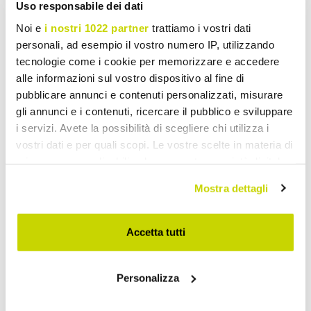
Uso responsabile dei dati
Noi e
i nostri 1022 partner
trattiamo i vostri dati
personali, ad esempio il vostro numero IP, utilizzando
tecnologie come i cookie per memorizzare e accedere
alle informazioni sul vostro dispositivo al fine di
pubblicare annunci e contenuti personalizzati, misurare
gli annunci e i contenuti, ricercare il pubblico e sviluppare
i servizi. Avete la possibilità di scegliere chi utilizza i
vostri dati e per quali scopi. Le vostre scelte in materia di
privacy sono applicabili solo su questa proprietà digitale
in cui avete effettuato le vostre scelte. È possibile
VIADURINI TIME DESIGN
VIADURINI TIME DESIGN
Mostra dettagli
modificare o revocare il proprio consenso in qualsiasi
Relógio de mesa moderno
Relógio de parede de
momento dalla Dichiarazione sui cookie o facendo clic
de forma quadrada
design moderno
sull'icona di attivazione della privacy.
Accetta tutti
Atlantico
€ 233,90
€ 418,60
Con il tuo consenso, vorremmo anche:
- 20%
- 20%
€ 292,38
€ 523,25
Personalizza
raccogliere informazioni sulla tua posizione
geografica, con un'approssimazione di qualche