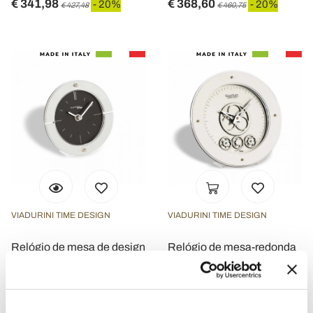
€ 341,98
€ 368,60
- 20%
- 20%
€ 427,48
€ 460,75
VIADURINI TIME DESIGN
VIADURINI TIME DESIGN
Relógio de mesa de design
Relógio de mesa-redonda
moderno Aria
moderno Atlantico
€ 79,85
€ 233,90
- 20%
- 20%
€ 99,81
€ 292,38