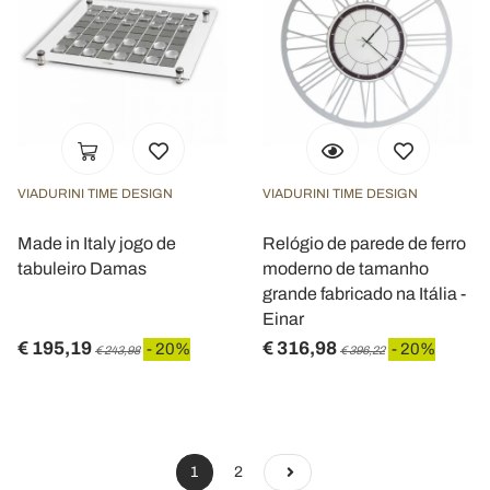
VIADURINI TIME DESIGN
VIADURINI TIME DESIGN
Made in Italy jogo de
Relógio de parede de ferro
tabuleiro Damas
moderno de tamanho
grande fabricado na Itália -
Einar
€ 195,19
€ 316,98
- 20%
- 20%
€ 243,98
€ 396,22
1
2